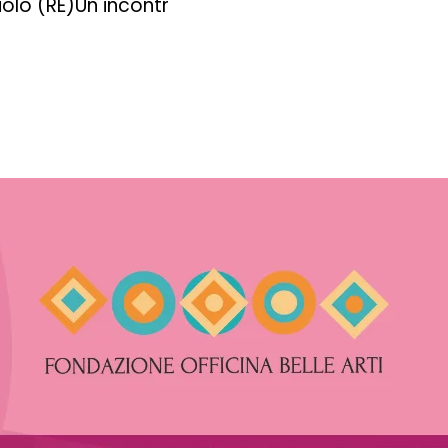
iolo (RE)Un incontr