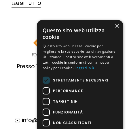
LEGGI TUTTO
×
Questo sito web utilizza
cookie
Questo sito web utilizza i cookie per
migliorare la tua esperienza di navigazione.
Utilizzando il nostro sito web acconsenti a
tutti i cookie in conformità con la nostra
Presso Villa Fassati | Via Cantone, 2
policy per i cookie.
Leggi di più
Reggiolo (RE)
STRETTAMENTE NECESSARI
PERFORMANCE
☎️ 0522 1900198
TARGETING
FUNZIONALITÀ
✉️ info@fondazioneofficinabellearti.it
NON CLASSIFICATI