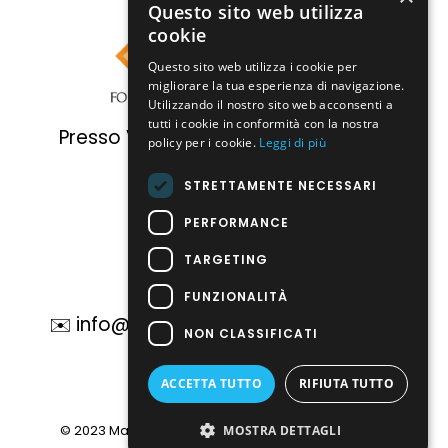
Questo sito web utilizza
cookie
Questo sito web utilizza i cookie per
migliorare la tua esperienza di navigazione.
Utilizzando il nostro sito web acconsenti a
tutti i cookie in conformità con la nostra
Presso Villa Fassati | Via Cantone, 2
policy per i cookie.
Leggi di più
Reggiolo (RE)
STRETTAMENTE NECESSARI
PERFORMANCE
☎️ 0522 1900198
TARGETING
FUNZIONALITÀ
✉️ info@fondazioneofficinabellearti.it
NON CLASSIFICATI
ACCETTA TUTTO
RIFIUTA TUTTO
Facebook
Instagram
© 2023 Made with ❤️ by Wasabilab -
privacy policy
MOSTRA DETTAGLI