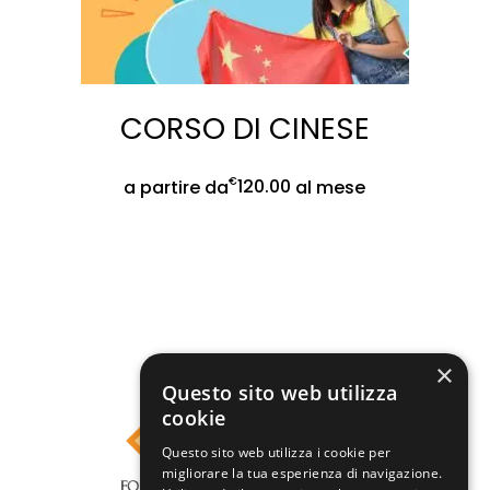
CORSO DI CINESE
€
120.00
a partire da
al mese
SC
×
Questo sito web utilizza
cookie
Questo sito web utilizza i cookie per
migliorare la tua esperienza di navigazione.